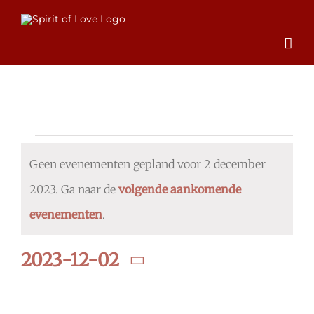
Ga
naar
inhoud
Evenementen
Geen evenementen gepland voor 2 december
in
2023. Ga naar de
volgende aankomende
Bericht
2
evenementen
.
december
2023-12-02
2023
Selecteer
een