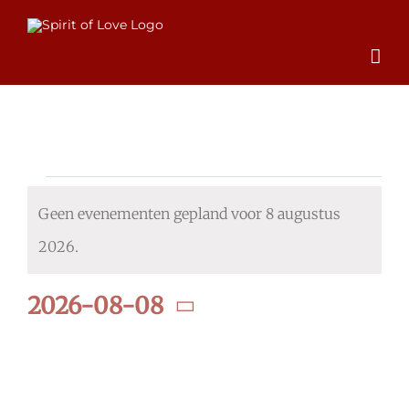
Ga
naar
inhoud
Evenementen
Geen evenementen gepland voor 8 augustus
in
Bericht
2026.
8
2026-08-08
augustus
Selecteer
een
2026
datum.